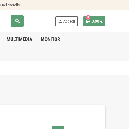
S
nel carrello
0
search
person
Accedi
0,00 €
MULTIMEDIA
MONITOR