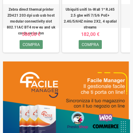
Zebra direct thermal printer
Ubiquiti unifi In-Wall 1* RJ45
ZD421 203 dpi usb usb host
2.5 gbe wifi 7/5/6 PoE+
modular connectivity slot
2.4G/5/6HZ mimo 2X2, 4 spatial
802.11AC BT4 row eu and uk
streams
cords swiss fon
586,00 €
182,00 €
COMPRA
COMPRA