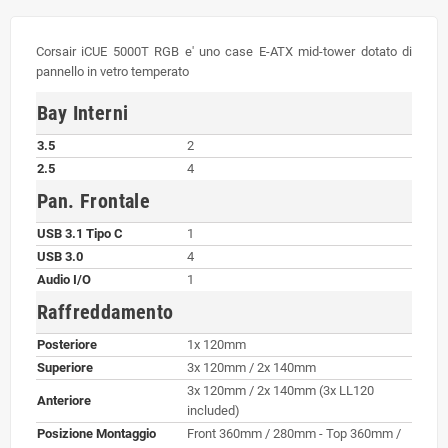
Corsair iCUE 5000T RGB e' uno case E-ATX mid-tower dotato di
pannello in vetro temperato
Bay Interni
3.5
2
2.5
4
Pan. Frontale
USB 3.1 Tipo C
1
USB 3.0
4
Audio I/O
1
Raffreddamento
Posteriore
1x 120mm
Superiore
3x 120mm / 2x 140mm
3x 120mm / 2x 140mm (3x LL120
Anteriore
included)
Posizione Montaggio
Front 360mm / 280mm - Top 360mm /