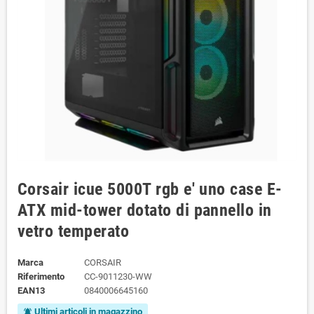
Corsair icue 5000T rgb e' uno case E-
ATX mid-tower dotato di pannello in
vetro temperato
Marca
CORSAIR
Riferimento
CC-9011230-WW
EAN13
0840006645160
Ultimi articoli in magazzino
notifications_active