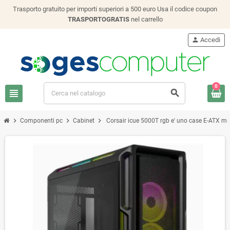
Trasporto gratuito per importi superiori a 500 euro Usa il codice coupon
TRASPORTOGRATIS
nel carrello
person
Accedi
0
view_headline
search
chevron_right
chevron_right
chevron_right
Componenti pc
Cabinet
Corsair icue 5000T rgb e' uno case E-ATX mid