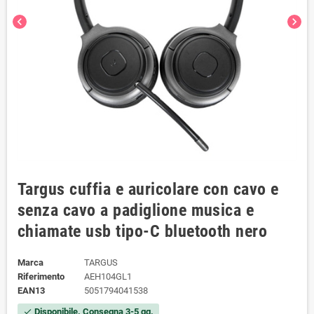
chevron_left
chevron_right
Targus cuffia e auricolare con cavo e
senza cavo a padiglione musica e
chiamate usb tipo-C bluetooth nero
Marca
TARGUS
Riferimento
AEH104GL1
EAN13
5051794041538
Disponibile. Consegna 3-5 gg.
check