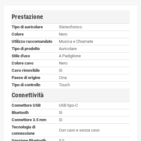
Prestazione
Tipo di auricolare
Stereofonico
Colore
Nero
Utilizzo raccomandato
Musica e Chiamate
Tipo di prodotto
Auricolare
Stile d'uso
A Padiglione
Colore cavo
Nero
Cavo rimovibile
Sì
Paese di origine
Cina
Tipo di controllo
Touch
Connettività
Connettore USB
USB tipo-C
Bluetooth
Sì
Connettore 3.5 mm
Sì
Tecnologia di
Con cavo e senza cavo
connessione
Versione Bluetooth
5.0