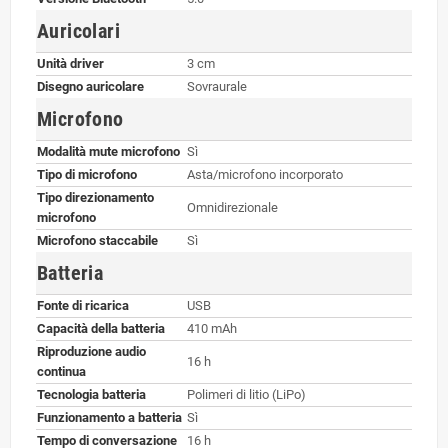
Auricolari
Unità driver
3 cm
Disegno auricolare
Sovraurale
Microfono
Modalità mute microfono
Sì
Tipo di microfono
Asta/microfono incorporato
Tipo direzionamento
Omnidirezionale
microfono
Microfono staccabile
Sì
Batteria
Fonte di ricarica
USB
Capacità della batteria
410 mAh
Riproduzione audio
16 h
continua
Tecnologia batteria
Polimeri di litio (LiPo)
Funzionamento a batteria
Sì
Tempo di conversazione
16 h