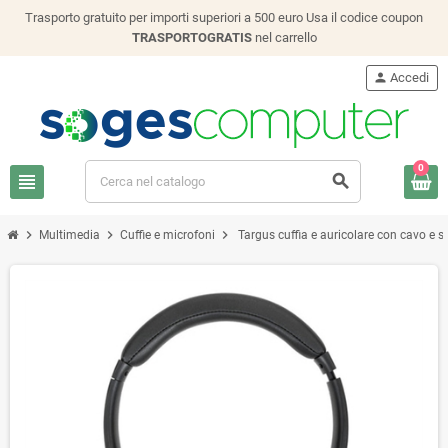
Trasporto gratuito per importi superiori a 500 euro Usa il codice coupon
TRASPORTOGRATIS
nel carrello
person
Accedi
0
view_headline
search
chevron_right
chevron_right
chevron_right
Multimedia
Cuffie e microfoni
Targus cuffia e auricolare con cavo e 