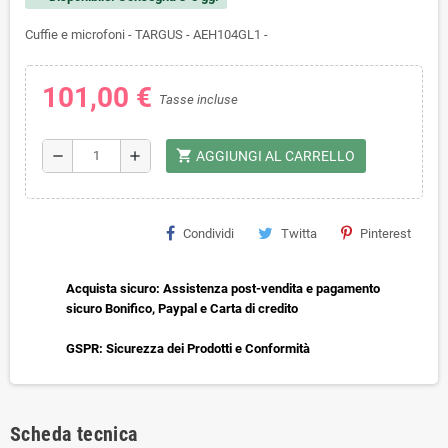
Cuffie e microfoni - TARGUS - AEH104GL1 -
101,00 €
Tasse incluse
shopping_cart
remove
add
AGGIUNGI AL CARRELLO
Condividi
Twitta
Pinterest
Acquista sicuro: Assistenza post-vendita e pagamento
sicuro Bonifico, Paypal e Carta di credito
GSPR: Sicurezza dei Prodotti e Conformità
Scheda tecnica