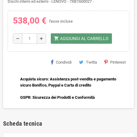
Dischi interni ed esterni - LENOVO - 7XB7A00027 -
538,00 €
Tasse incluse
shopping_cart
remove
add
AGGIUNGI AL CARRELLO
Condividi
Twitta
Pinterest
Acquista sicuro: Assistenza post-vendita e pagamento
sicuro Bonifico, Paypal e Carta di credito
GSPR: Sicurezza dei Prodotti e Conformità
Scheda tecnica