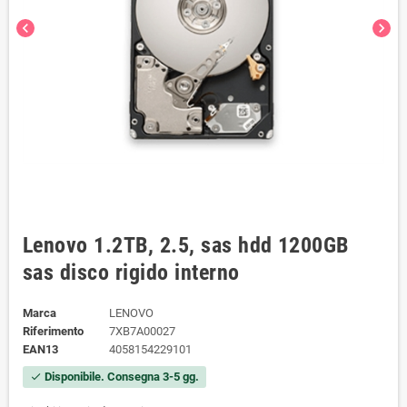
chevron_left
chevron_right
Lenovo 1.2TB, 2.5, sas hdd 1200GB
sas disco rigido interno
Marca
LENOVO
Riferimento
7XB7A00027
EAN13
4058154229101
Disponibile. Consegna 3-5 gg.
check