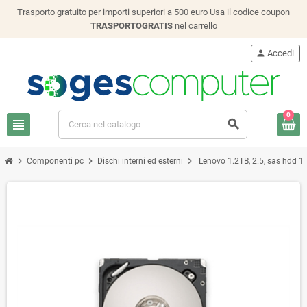
Trasporto gratuito per importi superiori a 500 euro Usa il codice coupon
TRASPORTOGRATIS
nel carrello
person
Accedi
0
view_headline
search
chevron_right
chevron_right
chevron_right
Componenti pc
Dischi interni ed esterni
Lenovo 1.2TB, 2.5, sas hdd 1