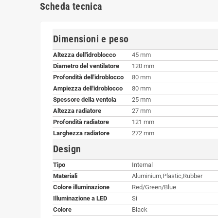
Scheda tecnica
Dimensioni e peso
Altezza dell'idroblocco
45 mm
Diametro del ventilatore
120 mm
Profondità dell'idroblocco
80 mm
Ampiezza dell'idroblocco
80 mm
Spessore della ventola
25 mm
Altezza radiatore
27 mm
Profondità radiatore
121 mm
Larghezza radiatore
272 mm
Design
Tipo
Internal
Materiali
Aluminium,Plastic,Rubber
Colore illuminazione
Red/Green/Blue
Illuminazione a LED
Si
Colore
Black