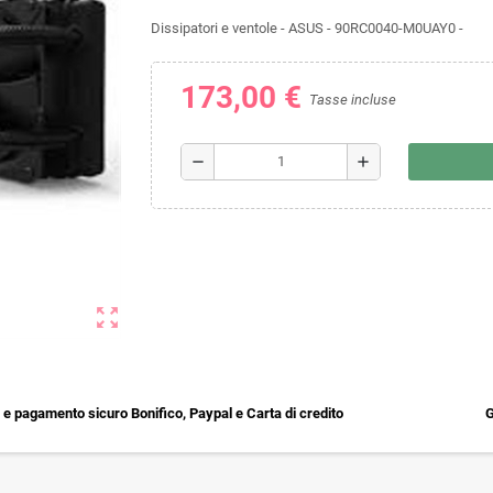
Dissipatori e ventole - ASUS - 90RC0040-M0UAY0 -
173,00 €
Tasse incluse
remove
add
zoom_out_map
e pagamento sicuro Bonifico, Paypal e Carta di credito
G