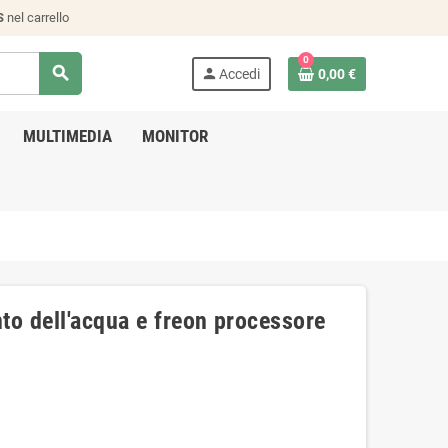
S
nel carrello
0
search
person
Accedi
0,00 €
MULTIMEDIA
MONITOR
to dell'acqua e freon processore