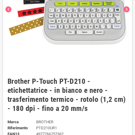
chevron_left
chevron_right
Brother P-Touch PT-D210 -
etichettatrice - in bianco e nero -
trasferimento termico - rotolo (1,2 cm)
- 180 dpi - fino a 20 mm/s
Marca
BROTHER
Riferimento
PTD210UR1
EAN13
4977766757362