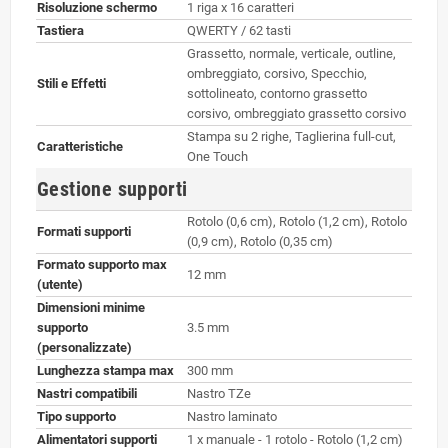
Risoluzione schermo
1 riga x 16 caratteri
Tastiera
QWERTY / 62 tasti
Grassetto, normale, verticale, outline,
ombreggiato, corsivo, Specchio,
Stili e Effetti
sottolineato, contorno grassetto
corsivo, ombreggiato grassetto corsivo
Stampa su 2 righe, Taglierina full-cut,
Caratteristiche
One Touch
Gestione supporti
Rotolo (0,6 cm), Rotolo (1,2 cm), Rotolo
Formati supporti
(0,9 cm), Rotolo (0,35 cm)
Formato supporto max
12 mm
(utente)
Dimensioni minime
supporto
3.5 mm
(personalizzate)
Lunghezza stampa max
300 mm
Nastri compatibili
Nastro TZe
Tipo supporto
Nastro laminato
Alimentatori supporti
1 x manuale - 1 rotolo - Rotolo (1,2 cm)