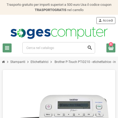
Trasporto gratuito per importi superiori a 500 euro Usa il codice coupon
TRASPORTOGRATIS
nel carrello
person
Accedi
0
view_headline
search
chevron_right
chevron_right
chevron_right
Stampanti
Etichettatrici
Brother P-Touch PT-D210 - etichettatrice - in 