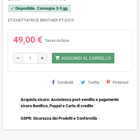
Disponibile. Consegna 3-5 gg.
check
ETICHETTATRICE BROTHER PT-D210
49,00 €
Tasse incluse
shopping_cart
remove
add
AGGIUNGI AL CARRELLO
Condividi
Twitta
Pinterest
Acquista sicuro: Assistenza post-vendita e pagamento
sicuro Bonifico, Paypal e Carta di credito
GSPR: Sicurezza dei Prodotti e Conformità