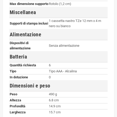
Max dimensione supporto
Rotolo (1,2 cm)
Miscellanea
1 cassetta nastro TZe 12 mm x 4 m
Supporti di stampa inclusi
nero su bianco
Alimentazione
Dispositivi di
Senza alimentazione
alimentazione
Batteria
Quantità richiesta
6
Tipo
Tipo AAA - Alcalina
In dotazione
0
Dimensioni e peso
Peso
490 g
Altezza
6.8 cm
Profondità
14.9 cm
Larghezza
15.7 cm