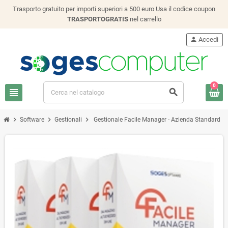
Trasporto gratuito per importi superiori a 500 euro Usa il codice coupon
TRASPORTOGRATIS
nel carrello
person
Accedi
0
view_headline
search
chevron_right
chevron_right
chevron_right
Software
Gestionali
Gestionale Facile Manager - Azienda Standard