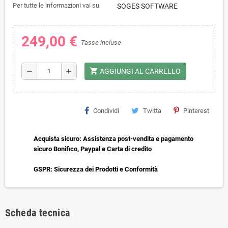
Per tutte le informazioni vai su
SOGES SOFTWARE
249,00 €
Tasse incluse
shopping_cart
remove
add
AGGIUNGI AL CARRELLO
Condividi
Twitta
Pinterest
Acquista sicuro: Assistenza post-vendita e pagamento
sicuro Bonifico, Paypal e Carta di credito
GSPR: Sicurezza dei Prodotti e Conformità
Scheda tecnica