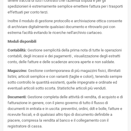
tenere traccia di tutti i contratti che l'azienda stipula e per gli
spedizionieri è estremamente semplice emettere fattura per i trasporti
effettuati per conto terzi.
Inoltre il modulo di gestione protocollo e archiviazione ottica consente
di archiviare digitalmente qualsiasi documento e ritrovarlo poi con
estrema faciltà evitando le ricerche nell'archivio cartaceo.
Moduli disponibili
Contabilità:
Gestione semplicità della prima nota di tutte le operazioni
contabili, degli incassi e dei pagamenti , visualizzazione degli estratti
conto, delle fatture e delle scadenze ancora aperte e non saldate.
Magazzino:
Gestione contemporanea di più magazzini fisici, illimitati
listini, articoli semplice e con varianti (taglie e colori), tenendo sempre
sotto controllo le quantità esistenti, quelle impegnate e ordinate ed
eventuali articoli sotto scorta. Statistiche articoli più venduti.
Documenti:
Gestione completa delle attività di vendita, di acquisto e di
fatturazione in genere, con il pieno governo di tutto il flusso di
documenti in entrata e in uscita: preventivi, ordini, ddt e bolle, fatture e
ricevute fiscali, e di qualsiasi altro tipo di documento definibile a
piacere, compresa la vendita al banco e il collegamento con il
registratore di cassa.