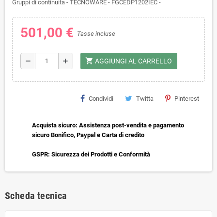
Gruppi di continuita - TECNOWARE - FGCEDP1202IEC -
501,00 €
Tasse incluse
shopping_cart
remove
add
AGGIUNGI AL CARRELLO
Condividi
Twitta
Pinterest
Acquista sicuro: Assistenza post-vendita e pagamento
sicuro Bonifico, Paypal e Carta di credito
GSPR: Sicurezza dei Prodotti e Conformità
Scheda tecnica