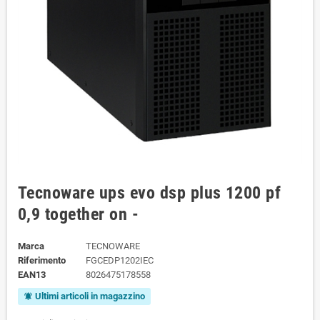
Tecnoware ups evo dsp plus 1200 pf
0,9 together on -
Marca
TECNOWARE
Riferimento
FGCEDP1202IEC
EAN13
8026475178558
Ultimi articoli in magazzino
notifications_active