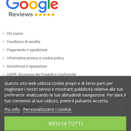
Chi siamo
Condizioni di vendita
Pagamento e spedizione
Informativa privacy e cookie policy
Assistenza e riparazione
GSPR: Sicurezza dei Prodotti e Conformità
Contattaci
Questo sito web utilizza cookie propri e di terze parti per
migliorare i nostri servizi e mostrarti pubblicità relativa alle tue
preferenze analizzando le tue abitudinidi navigazione. Per dare il
Quick links
tuo consenso al suo utilizzo, premi il pulsante Accetta.
Il tuo Account
Piú info
Personalizzare i cookie
RIFIUTA TUTTI
Copyright ©
Soges Computer • Partita iva 01177330766