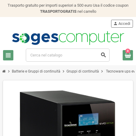
Trasporto gratuito per importi superiori a 500 euro Usa il codice coupon
TRASPORTOGRATIS
nel carrello
person
Accedi
0
view_headline
search
chevron_right
chevron_right
chevron_right
Batterie e Gruppi di continuità
Gruppi di continuità
Tecnoware ups evo