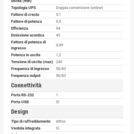
uscita (min)
Topologia UPS
Doppia conversione (online)
Fattore di cresta
5:1
Fattore di potenza
0,9
Efficienza
94
Emissione acustica
45
Fattore di potenza di
0,99
ingresso
Potenza in uscita
1,2
Tensione di uscita (max)
240
Frequenza di ingresso
50/60
frequenza output
50/60
Connettività
Porta RS-232
1
Porta USB
Sì
Design
Tipo di raffreddamento
Attivo
Ventola integrata
Sì