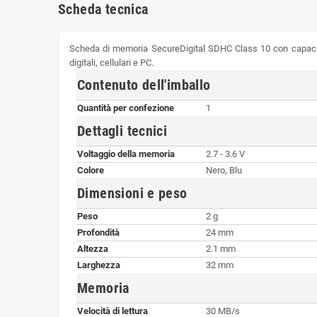
Scheda tecnica
Scheda di memoria SecureDigital SDHC Class 10 con capacità d
digitali, cellulari e PC.
Contenuto dell'imballo
Quantità per confezione
1
Dettagli tecnici
Voltaggio della memoria
2.7 - 3.6 V
Colore
Nero, Blu
Dimensioni e peso
Peso
2 g
Profondità
24 mm
Altezza
2.1 mm
Larghezza
32 mm
Memoria
Velocità di lettura
30 MB/s