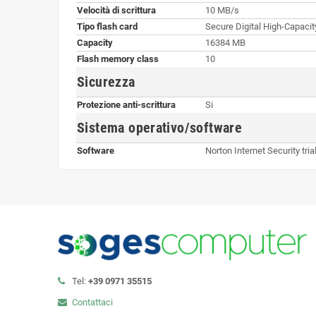
Velocità di scrittura
10 MB/s
Tipo flash card
Secure Digital High-Capaci
Capacity
16384 MB
Flash memory class
10
Sicurezza
Protezione anti-scrittura
Si
Sistema operativo/software
Software
Norton Internet Security tria
Tel:
+39 0971 35515
Contattaci