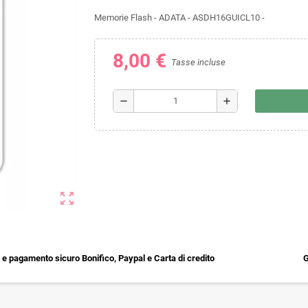
Memorie Flash - ADATA - ASDH16GUICL10 -
8,00 €
Tasse incluse
remove
add
zoom_out_map
e pagamento sicuro Bonifico, Paypal e Carta di credito
G