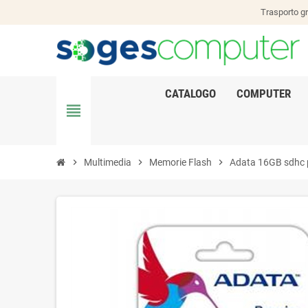
Trasporto gr
CATALOGO
COMPUTER
view_headline
chevron_right
Multimedia
chevron_right
Memorie Flash
chevron_right
Adata 16GB sdhc 