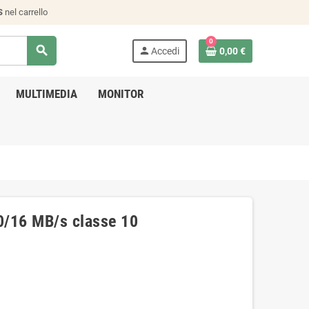
S
nel carrello
0
search
person
Accedi
0,00 €
MULTIMEDIA
MONITOR
0/16 MB/s classe 10