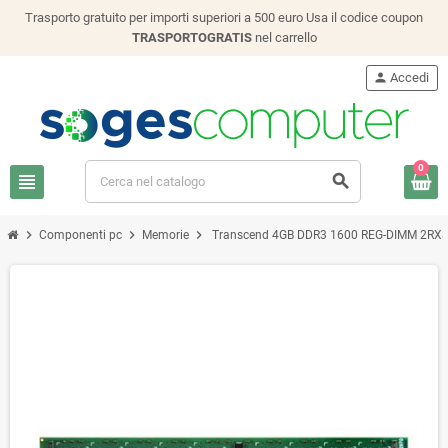
Trasporto gratuito per importi superiori a 500 euro Usa il codice coupon
TRASPORTOGRATIS
nel carrello
person
Accedi
0
view_headline
search
chevron_right
chevron_right
chevron_right
Componenti pc
Memorie
Transcend 4GB DDR3 1600 REG-DIMM 2RX