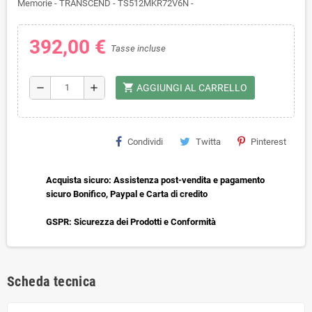
Memorie - TRANSCEND - TS512MKR72V6N -
392,00 €
Tasse incluse
shopping_cart
remove
add
AGGIUNGI AL CARRELLO
Condividi
Twitta
Pinterest
Acquista sicuro: Assistenza post-vendita e pagamento
sicuro Bonifico, Paypal e Carta di credito
GSPR: Sicurezza dei Prodotti e Conformità
Scheda tecnica