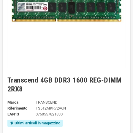
Transcend 4GB DDR3 1600 REG-DIMM
2RX8
Marca
TRANSCEND
Riferimento
TS512MKR72V6N
EAN13
0760557821830
Ultimi articoli in magazzino
notifications_active