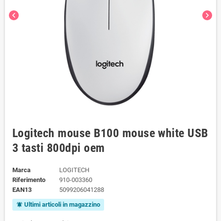
chevron_left
chevron_right
Logitech mouse B100 mouse white USB
3 tasti 800dpi oem
Marca
LOGITECH
Riferimento
910-003360
EAN13
5099206041288
Ultimi articoli in magazzino
notifications_active