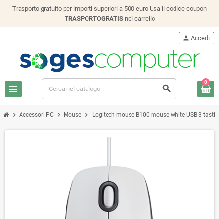
Trasporto gratuito per importi superiori a 500 euro Usa il codice coupon
TRASPORTOGRATIS
nel carrello
person
Accedi
0
view_headline
search
chevron_right
chevron_right
chevron_right
Accessori PC
Mouse
Logitech mouse B100 mouse white USB 3 tasti