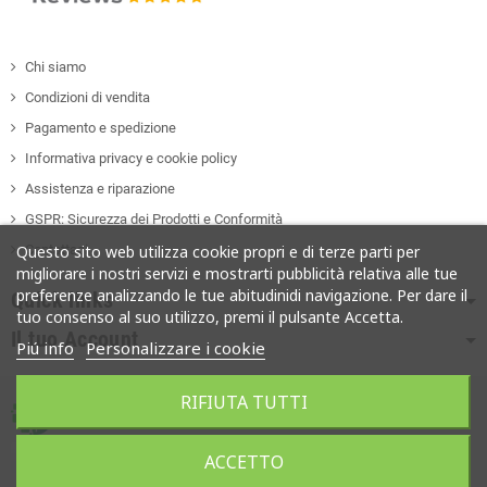
Chi siamo
Condizioni di vendita
Pagamento e spedizione
Informativa privacy e cookie policy
Assistenza e riparazione
GSPR: Sicurezza dei Prodotti e Conformità
Contattaci
Questo sito web utilizza cookie propri e di terze parti per
migliorare i nostri servizi e mostrarti pubblicità relativa alle tue
preferenze analizzando le tue abitudinidi navigazione. Per dare il
Quick links
tuo consenso al suo utilizzo, premi il pulsante Accetta.
Il tuo Account
Piú info
Personalizzare i cookie
RIFIUTA TUTTI
Copyright ©
Soges Computer • Partita iva 01177330766
ACCETTO