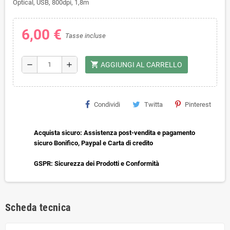
Optical, USB, 800dpi, 1,8m
6,00 €
Tasse incluse
shopping_cart
remove
add
AGGIUNGI AL CARRELLO
Condividi
Twitta
Pinterest
Acquista sicuro: Assistenza post-vendita e pagamento
sicuro Bonifico, Paypal e Carta di credito
GSPR: Sicurezza dei Prodotti e Conformità
Scheda tecnica