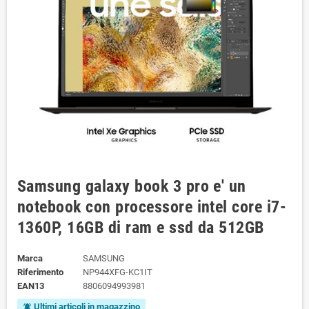
Samsung galaxy book 3 pro e' un
notebook con processore intel core i7-
1360P, 16GB di ram e ssd da 512GB
Marca
SAMSUNG
Riferimento
NP944XFG-KC1IT
EAN13
8806094993981
Ultimi articoli in magazzino
notifications_active