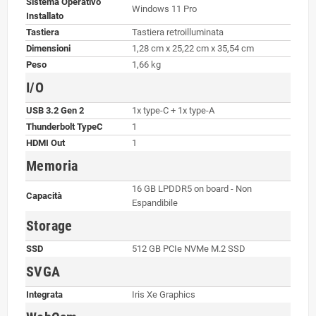
Sistema Operativo
Windows 11 Pro
Installato
Tastiera
Tastiera retroilluminata
Dimensioni
1,28 cm x 25,22 cm x 35,54 cm
Peso
1,66 kg
I/O
USB 3.2 Gen 2
1x type-C + 1x type-A
Thunderbolt TypeC
1
HDMI Out
1
Memoria
16 GB LPDDR5 on board - Non
Capacità
Espandibile
Storage
SSD
512 GB PCIe NVMe M.2 SSD
SVGA
Integrata
Iris Xe Graphics