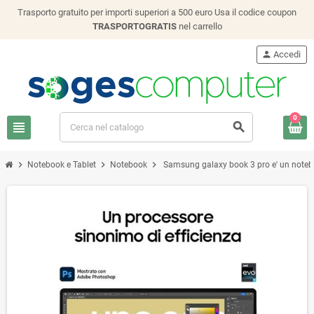
Trasporto gratuito per importi superiori a 500 euro Usa il codice coupon
TRASPORTOGRATIS
nel carrello
person
Accedi
0
view_headline
search
chevron_right
chevron_right
chevron_right
Notebook e Tablet
Notebook
Samsung galaxy book 3 pro e' un notebo