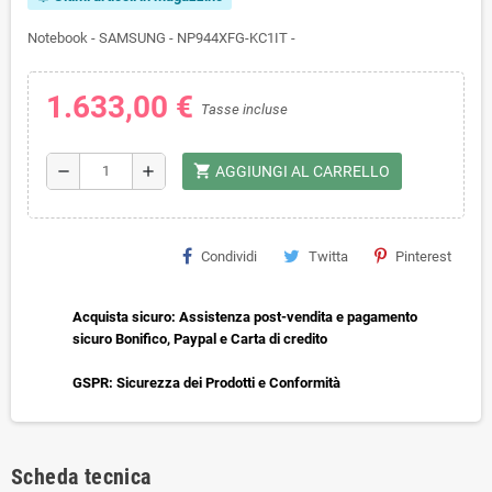
Notebook - SAMSUNG - NP944XFG-KC1IT -
1.633,00 €
Tasse incluse
shopping_cart
remove
add
AGGIUNGI AL CARRELLO
Condividi
Twitta
Pinterest
Acquista sicuro: Assistenza post-vendita e pagamento
sicuro Bonifico, Paypal e Carta di credito
GSPR: Sicurezza dei Prodotti e Conformità
Scheda tecnica