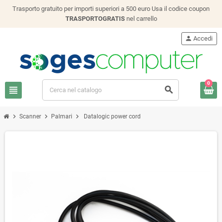
Trasporto gratuito per importi superiori a 500 euro Usa il codice coupon
TRASPORTOGRATIS
nel carrello
person
Accedi
0
view_headline
search
chevron_right
chevron_right
chevron_right
Scanner
Palmari
Datalogic power cord