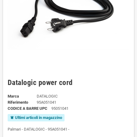
Datalogic power cord
Marca
DATALOGIC
Riferimento
95A051041
CODICE A BARRE UPC
95051041
Ultimi articoli in magazzino
notifications_active
Palmari - DATALOGIC - 95A051041 -