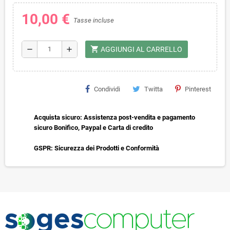
10,00 €
Tasse incluse
shopping_cart
remove
add
AGGIUNGI AL CARRELLO
Condividi
Twitta
Pinterest
Acquista sicuro: Assistenza post-vendita e pagamento
sicuro Bonifico, Paypal e Carta di credito
GSPR: Sicurezza dei Prodotti e Conformità