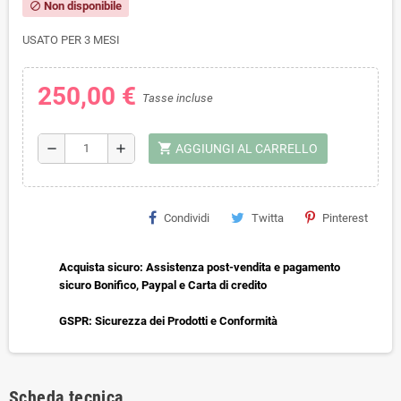
Non disponibile
block
USATO PER 3 MESI
250,00 €
Tasse incluse
shopping_cart
remove
add
AGGIUNGI AL CARRELLO
Condividi
Twitta
Pinterest
Acquista sicuro: Assistenza post-vendita e pagamento
sicuro Bonifico, Paypal e Carta di credito
GSPR: Sicurezza dei Prodotti e Conformità
Scheda tecnica