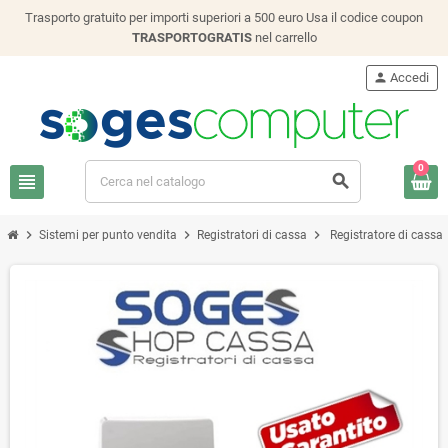
Trasporto gratuito per importi superiori a 500 euro Usa il codice coupon
TRASPORTOGRATIS
nel carrello
person
Accedi
0
view_headline
search
chevron_right
chevron_right
chevron_right
Sistemi per punto vendita
Registratori di cassa
Registratore di cassa