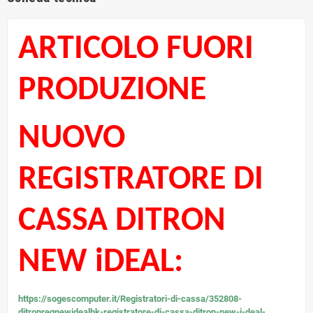
ARTICOLO FUORI
PRODUZIONE
NUOVO
REGISTRATORE DI
CASSA DITRON
NEW iDEAL:
https://sogescomputer.it/Registratori-di-cassa/352808-
ditronregnewidealbk-registratore-di-cassa-ditron-new-i-deal-