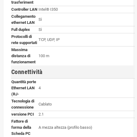
trasferiment
Controller LAN
Intel® I350
Collegamento
Sì
ethernet LAN
Full duplex
Sì
Protocolli di
TCP, UDP, IP
rete supportati
Massima
distanza di
100 m
funzionament
Connettività
Quantità porte
Ethernet LAN
4
(RJ-
Tecnologia di
Cablato
connessione
versione PCI
2.1
Fattore di
forma della
A mezza altezza (profilo basso)
Scheda PC