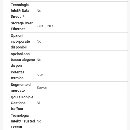
Tecnologia
Intel® Data
No
Direct I/
Storage Over
iSCSI, NFS
Ethernet
Opzioni
incorporate
No
disponibili
opzioni con
basso alogeno
No
dispon
Potenza
5 W
termica
Segmento di
Server
mercato
QoS su chip e
Gestione
Sì
traffico
Tecnologia
Intel® Trusted
No
Execut