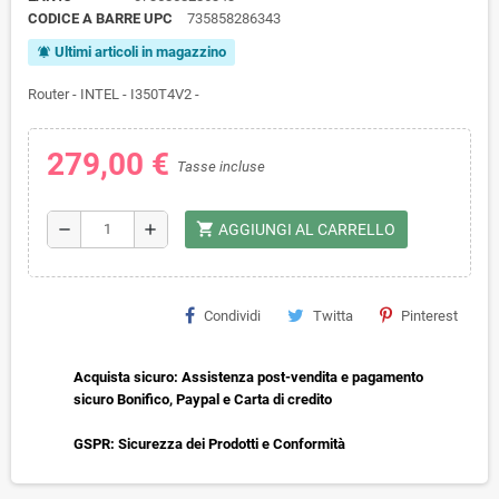
CODICE A BARRE UPC
735858286343
Ultimi articoli in magazzino
notifications_active
Router - INTEL - I350T4V2 -
279,00 €
Tasse incluse
shopping_cart
remove
add
AGGIUNGI AL CARRELLO
Condividi
Twitta
Pinterest
Acquista sicuro: Assistenza post-vendita e pagamento
sicuro Bonifico, Paypal e Carta di credito
GSPR: Sicurezza dei Prodotti e Conformità