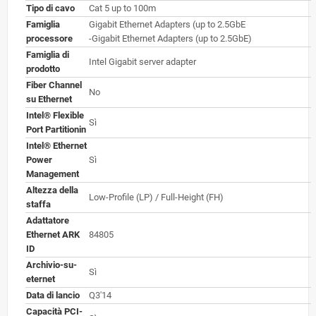
Tipo di cavo
Cat 5 up to 100m
Famiglia
Gigabit Ethernet Adapters (up to 2.5GbE
processore
-Gigabit Ethernet Adapters (up to 2.5GbE)
Famiglia di
Intel Gigabit server adapter
prodotto
Fiber Channel
No
su Ethernet
Intel® Flexible
Sì
Port Partitionin
Intel® Ethernet
Power
Sì
Management
Altezza della
Low-Profile (LP) / Full-Height (FH)
staffa
Adattatore
Ethernet ARK
84805
ID
Archivio-su-
Sì
eternet
Data di lancio
Q3'14
Capacità PCI-