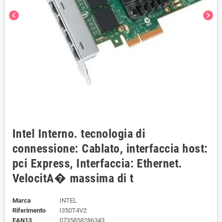
chevron_left
chevron_right
Intel Interno. tecnologia di
connessione: Cablato, interfaccia host:
pci Express, Interfaccia: Ethernet.
VelocitA� massima di t
Marca
INTEL
Riferimento
I350T4V2
EAN13
0735858286343