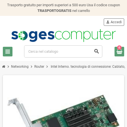
Trasporto gratuito per importi superiori a 500 euro Usa il codice coupon
TRASPORTOGRATIS
nel carrello
person
Accedi
0
view_headline
search
chevron_right
chevron_right
chevron_right
Networking
Router
Intel Interno. tecnologia di connessione: Cablato, 