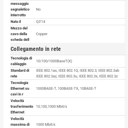
messaggio
segnaletico
No
interrotto
Nato il
Q3'14
Mezzo del
cavo della
Copper
scheda dell
Collegamento in rete
Tecnologia di
10/100/1000BaseT(X)
cablaggio
Standard di
IEEE 802.1as, IEEE 802.1Q, IEEE 802.3, IEEE 802.3ab
rete
IEEE 802.3az, IEEE 802.3u, IEEE 802.3x, IEEE 802.3z
Tecnologia
Ethernet su
1000BASE-T, 100BASE-TX, 10BASE-T
cavi in r
Velocità
trasferimento
10,100,1000 Mbit/s
Ethernet
Velocità
massima di
1000 Mbit/s