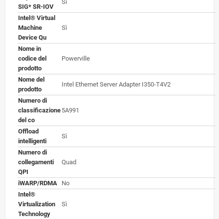
Sì
SIG* SR-IOV
Intel® Virtual
Machine
Sì
Device Qu
Nome in
codice del
Powerville
prodotto
Nome del
Intel Ethernet Server Adapter I350-T4V2
prodotto
Numero di
classificazione
5A991
del co
Offload
Sì
intelligenti
Numero di
collegamenti
Quad
QPI
iWARP/RDMA
No
Intel®
Virtualization
Sì
Technology