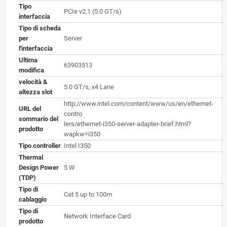
Tipo
PCIe v2.1 (5.0 GT/s)
interfaccia
Tipo di scheda
per
Server
l'interfaccia
Ultima
63903513
modifica
velocità &
5.0 GT/s, x4 Lane
altezza slot
http://www.intel.com/content/www/us/en/ethernet-
URL del
contro
sommario del
lers/ethernet-i350-server-adapter-brief.html?
prodotto
wapkw=i350
Tipo controller
Intel I350
Thermal
Design Power
5 W
(TDP)
Tipo di
Cat 5 up to 100m
cablaggio
Tipo di
Network Interface Card
prodotto