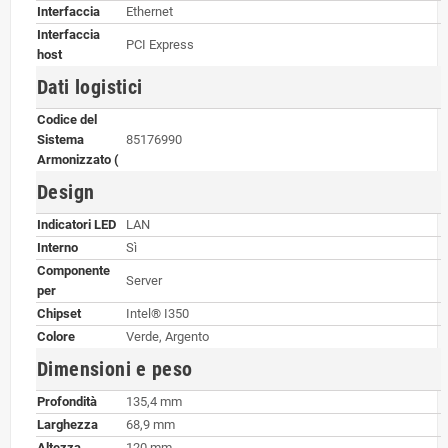
Interfaccia
Ethernet
Interfaccia
PCI Express
host
Dati logistici
Codice del
Sistema
85176990
Armonizzato (
Design
Indicatori LED
LAN
Interno
Sì
Componente
Server
per
Chipset
Intel® I350
Colore
Verde, Argento
Dimensioni e peso
Profondità
135,4 mm
Larghezza
68,9 mm
Altezza
120 mm