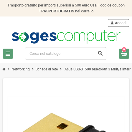
Trasporto gratuito per importi superiori a 500 euro Usa il codice coupon
TRASPORTOGRATIS
nel carrello
person
Accedi
0
view_headline
search
chevron_right
chevron_right
chevron_right
Networking
Schede di rete
Asus USB-BT500 bluetooth 3 Mbit/s intern