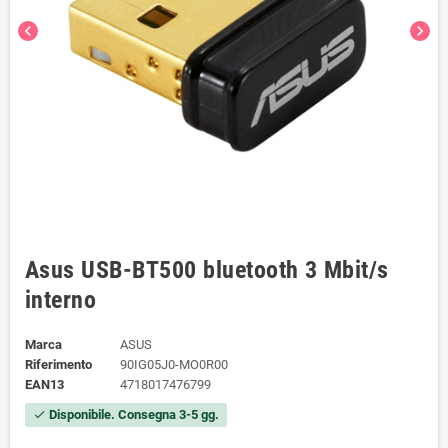
chevron_left
chevron_right
Asus USB-BT500 bluetooth 3 Mbit/s
interno
Marca
ASUS
Riferimento
90IG05J0-MO0R00
EAN13
4718017476799
Disponibile. Consegna 3-5 gg.
check