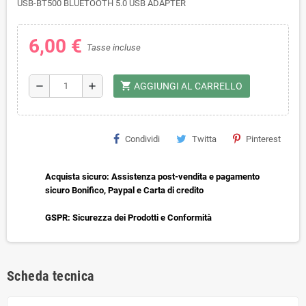
USB-BT500 BLUETOOTH 5.0 USB ADAPTER
6,00 €
Tasse incluse
shopping_cart
remove
add
AGGIUNGI AL CARRELLO
Condividi
Twitta
Pinterest
Acquista sicuro: Assistenza post-vendita e pagamento
sicuro Bonifico, Paypal e Carta di credito
GSPR: Sicurezza dei Prodotti e Conformità
Scheda tecnica