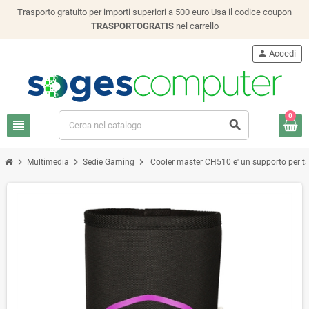
Trasporto gratuito per importi superiori a 500 euro Usa il codice coupon
TRASPORTOGRATIS
nel carrello
person
Accedi
0
view_headline
search
chevron_right
chevron_right
chevron_right
Multimedia
Sedie Gaming
Cooler master CH510 e' un supporto per t