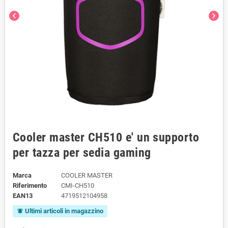
chevron_left
chevron_right
Cooler master CH510 e' un supporto
per tazza per sedia gaming
Marca
COOLER MASTER
Riferimento
CMI-CH510
EAN13
4719512104958
Ultimi articoli in magazzino
notifications_active