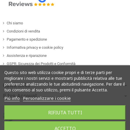
Chi siamo
Condizioni di vendita
Pagamento e spedizione
Informativa privacy e cookie policy
Assistenza e riparazione
GSPR: Sicurezza dei Prodotti e Conformità
Contattaci
Questo sito web utilizza cookie propri e di terze parti per
migliorare i nostri servizi e mostrarti pubblicità relativa alle tue
preferenze analizzando le tue abitudinidi navigazione. Per dare il
Quick links
tuo consenso al suo utilizzo, premi il pulsante Accetta.
Il tuo Account
Piú info
Personalizzare i cookie
RIFIUTA TUTTI
Copyright ©
Soges Computer • Partita iva 01177330766
ACCETTO