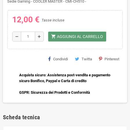
Sedie Gaming - COOLER MASTER - CMI-CH510 -
12,00 €
Tasse incluse
shopping_cart
remove
add
AGGIUNGI AL CARRELLO
Condividi
Twitta
Pinterest
Acquista sicuro: Assistenza post-vendita e pagamento
sicuro Bonifico, Paypal e Carta di credito
GSPR: Sicurezza dei Prodotti e Conformità
Scheda tecnica