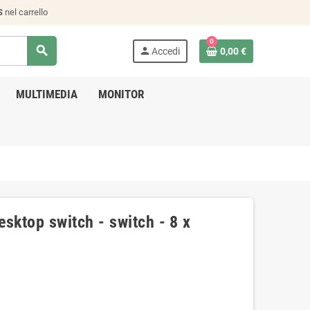
S
nel carrello
0
search
person
Accedi
0,00 €
MULTIMEDIA
MONITOR
ktop switch - switch - 8 x