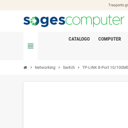
Trasporto gr
CATALOGO
COMPUTER
view_headline
chevron_right
Networking
chevron_right
Switch
chevron_right
TP-LINK 8-Port 10/100Mbp