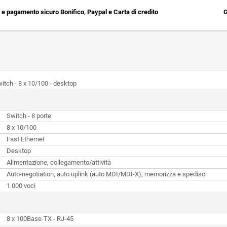
e pagamento sicuro Bonifico, Paypal e Carta di credito
G
tch - 8 x 10/100 - desktop
Switch - 8 porte
8 x 10/100
Fast Ethernet
Desktop
Alimentazione, collegamento/attività
Auto-negotiation, auto uplink (auto MDI/MDI-X), memorizza e spedisci
1.000 voci
8 x 100Base-TX - RJ-45