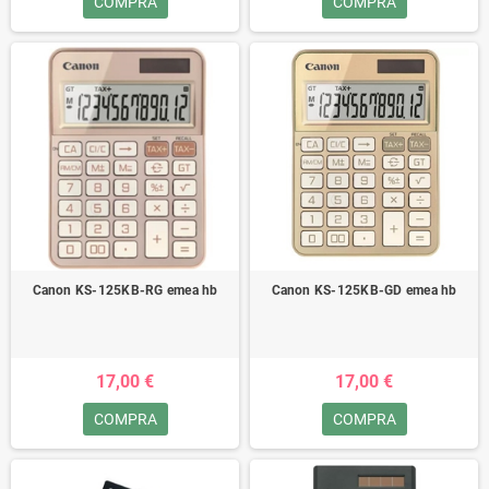
COMPRA
COMPRA
Canon KS-125KB-RG emea hb
Canon KS-125KB-GD emea hb
17,00 €
17,00 €
COMPRA
COMPRA