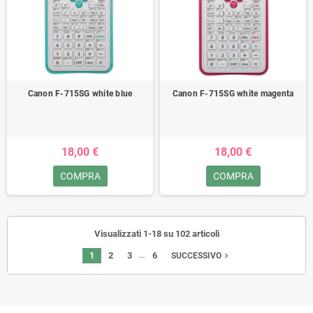
Canon F-715SG white blue
Canon F-715SG white magenta
18,00 €
18,00 €
COMPRA
COMPRA
Visualizzati 1-18 su 102 articoli
…
1
2
3
6
navigate_next
SUCCESSIVO