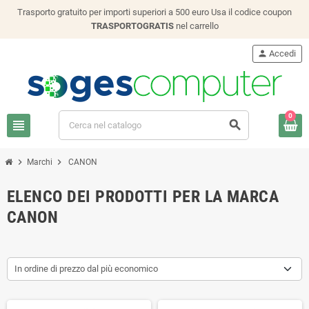
Trasporto gratuito per importi superiori a 500 euro Usa il codice coupon
TRASPORTOGRATIS
nel carrello
person
Accedi
0
view_headline
search
chevron_right
chevron_right
Marchi
CANON
ELENCO DEI PRODOTTI PER LA MARCA
CANON
In ordine di prezzo dal più economico