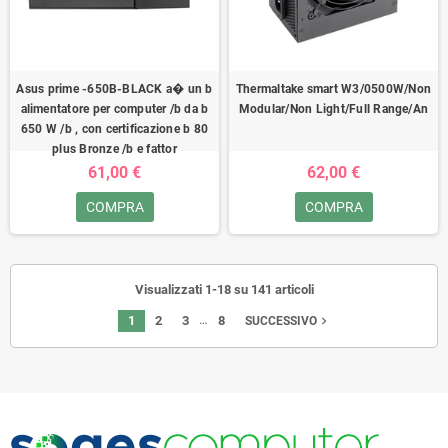
Asus prime -650B-BLACK a� un b
Thermaltake smart W3/0500W/Non
alimentatore per computer /b da b
Modular/Non Light/Full Range/An
650 W /b , con certificazione b 80
plus Bronze /b e fattor
61,00 €
62,00 €
COMPRA
COMPRA
Visualizzati 1-18 su 141 articoli
…
1
2
3
8
navigate_next
SUCCESSIVO