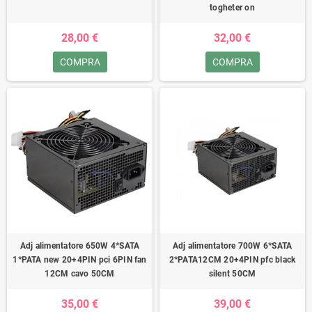
togheter on
28,00 €
32,00 €
COMPRA
COMPRA
Adj alimentatore 650W 4*SATA
Adj alimentatore 700W 6*SATA
1*PATA new 20+4PIN pci 6PIN fan
2*PATA12CM 20+4PIN pfc black
12CM cavo 50CM
silent 50CM
35,00 €
39,00 €