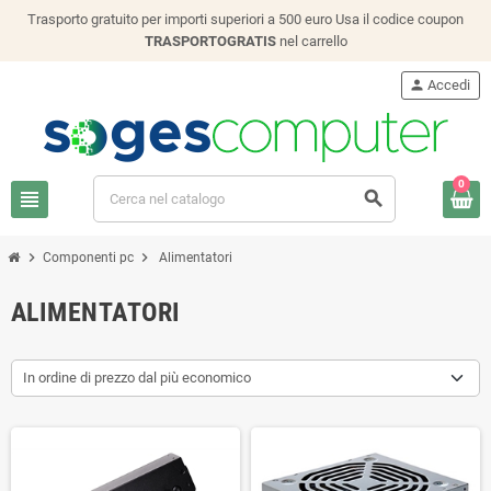
Trasporto gratuito per importi superiori a 500 euro Usa il codice coupon
TRASPORTOGRATIS
nel carrello
person
Accedi
0
view_headline
search
chevron_right
chevron_right
Componenti pc
Alimentatori
ALIMENTATORI
In ordine di prezzo dal più economico