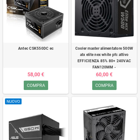
Antec CSK550DC ec
Cooler master alimentatore 500W
atx elite nex white pfc attivo
EFFICIENZA 85% 80+ 240VAC
FAN120MM -
58,00 €
60,00 €
COMPRA
COMPRA
NUOVO