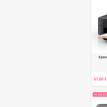
Epso
67,00 €
IN SALDO