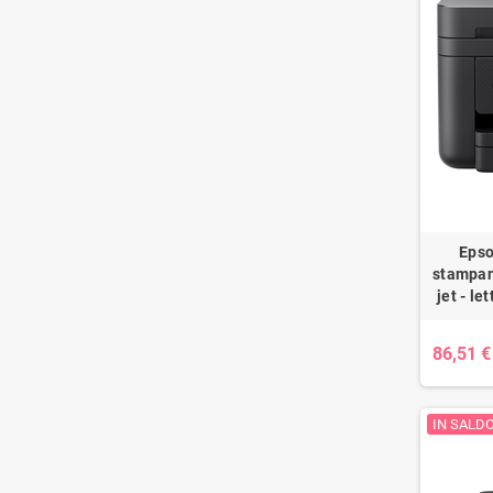
Epso
stampant
jet - l
86,51 €
IN SALDO