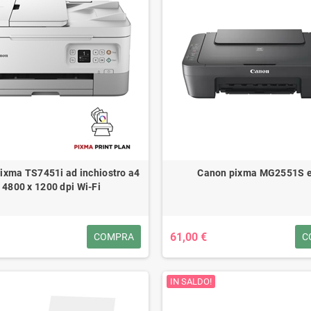
ixma TS7451i ad inchiostro a4
Canon pixma MG2551S 
4800 x 1200 dpi Wi-Fi
61,00 €
COMPRA
C
IN SALDO!