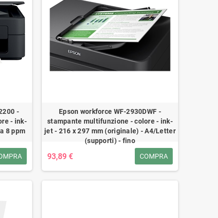
2200 -
Epson workforce WF-2930DWF -
re - ink-
stampante multifunzione - colore - ink-
o a 8 ppm
jet - 216 x 297 mm (originale) - A4/Letter
(supporti) - fino
93,89 €
OMPRA
COMPRA