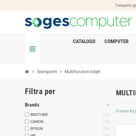
Trasporto gr
CATALOGO
COMPUTER
view_headline
chevron_right
Stampanti
chevron_right
Multifunzioni Inkjet
Filtra per
MULTI
Brands
Ci sono 83 p
BROTHER
14
CANON
14
EPSON
39
HP
16