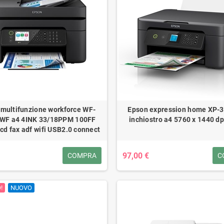
multifunzione workforce WF-
Epson expression home XP-
WF a4 4INK 33/18PPM 100FF
inchiostro a4 5760 x 1440 dp
lcd fax adf wifi USB2.0 connect
97,00 €
COMPRA
C
!
NUOVO