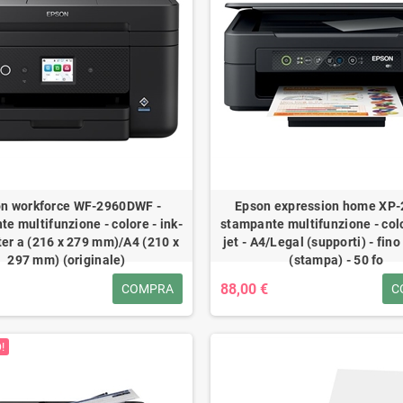
n workforce WF-2960DWF -
Epson expression home XP-
e multifunzione - colore - ink-
stampante multifunzione - colo
etter a (216 x 279 mm)/A4 (210 x
jet - A4/Legal (supporti) - fin
297 mm) (originale)
(stampa) - 50 fo
88,00 €
COMPRA
C
!