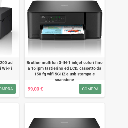
3200 ad
Brother multifun 3-IN-1 inkjet colori fino
i Wi-Fi
a 16 ipm tastierino ed LCD. cassetto da
150 fg wifi 5GHZ e usb stampa e
scansione
99,00 €
OMPRA
COMPRA