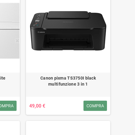
ite
Canon pixma TS3750I black
multifunzione 3 in 1
49,00 €
OMPRA
COMPRA