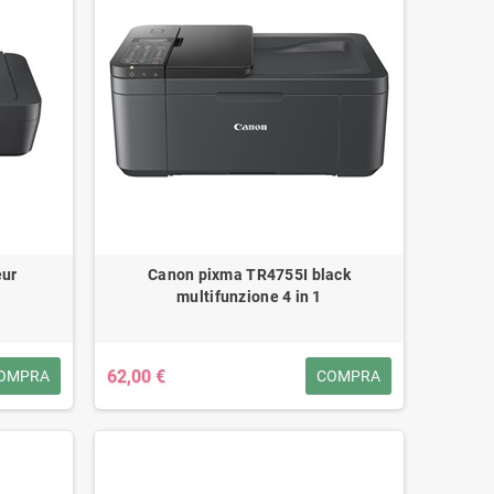
eur
Canon pixma TR4755I black
multifunzione 4 in 1
62,00 €
OMPRA
COMPRA