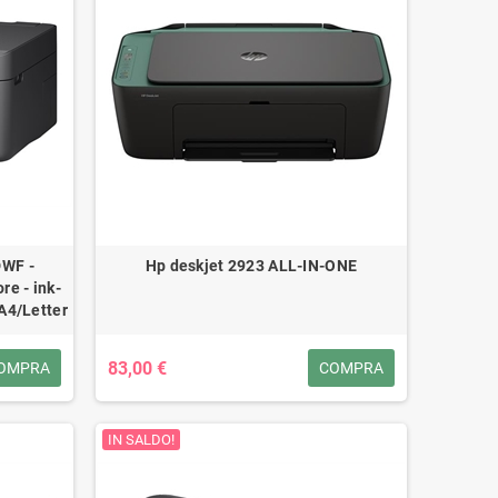
DWF -
Hp deskjet 2923 ALL-IN-ONE
re - ink-
 A4/Letter
83,00 €
OMPRA
COMPRA
IN SALDO!