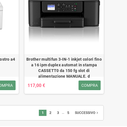
ostro a4
Brother multifun 3-IN-1 inkjet colori fino
a 16 ipm duplex automat in stampa
CASSETT0 da 150 fg slot di
alimentazione MANUALE. d
117,00 €
OMPRA
COMPRA
…
1
2
3
5
navigate_next
SUCCESSIVO