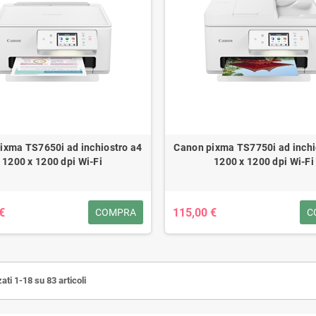
ixma TS7650i ad inchiostro a4
Canon pixma TS7750i ad inchi
1200 x 1200 dpi Wi-Fi
1200 x 1200 dpi Wi-Fi
€
115,00 €
COMPRA
C
ati 1-18 su 83 articoli