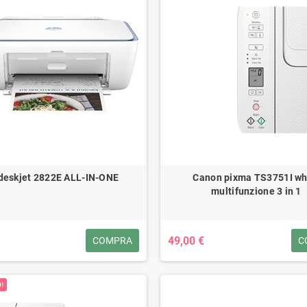
deskjet 2822E ALL-IN-ONE
Canon pixma TS3751I wh
multifunzione 3 in 1
49,00 €
COMPRA
C
!