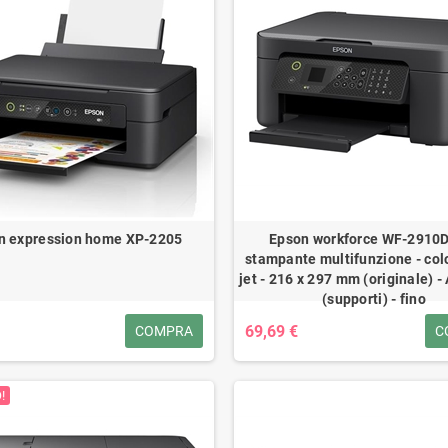
n expression home XP-2205
Epson workforce WF-2910
stampante multifunzione - colo
jet - 216 x 297 mm (originale) -
(supporti) - fino
69,69 €
COMPRA
C
!