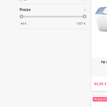
Prezzo
44
€
1537
€
Hp 
44,00 €
IN SALDO