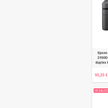
Epson 
2950D
duplex 
95,25 €
IN SALDO