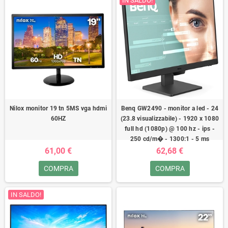
IN SALDO!
Nilox monitor 19 tn 5MS vga hdmi
Benq GW2490 - monitor a led - 24
60HZ
(23.8 visualizzabile) - 1920 x 1080
full hd (1080p) @ 100 hz - ips -
250 cd/m� - 1300:1 - 5 ms
61,00 €
62,68 €
COMPRA
COMPRA
IN SALDO!