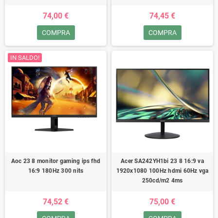
74,00 €
74,45 €
COMPRA
COMPRA
IN SALDO!
Aoc 23 8 monitor gaming ips fhd
Acer SA242YH1bi 23 8 16:9 va
16:9 180Hz 300 nits
1920x1080 100Hz hdmi 60Hz vga
250cd/m2 4ms
74,52 €
75,00 €