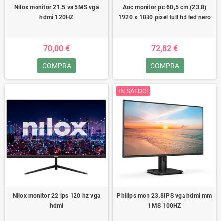
Nilox monitor 21.5 va 5MS vga
Aoc monitor pc 60,5 cm (23.8)
hdmi 120HZ
1920 x 1080 pixel full hd led nero
70,00 €
72,82 €
COMPRA
COMPRA
IN SALDO!
Nilox monitor 22 ips 120 hz vga
Philips mon 23.8IPS vga hdmi mm
hdmi
1MS 100HZ