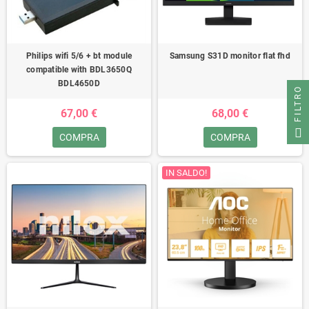
Philips wifi 5/6 + bt module
Samsung S31D monitor flat fhd
compatible with BDL3650Q
BDL4650D
FILTRO
67,00 €
68,00 €
COMPRA
COMPRA
IN SALDO!