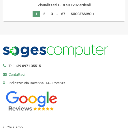
Visualizzati 1-18 su 1202 articoli
…
1
2
3
67
navigate_next
SUCCESSIVO
Tel:
+39 0971 35515
Contattaci
Indirizzo: Via Ravenna, 14 - Potenza
Chi siamo