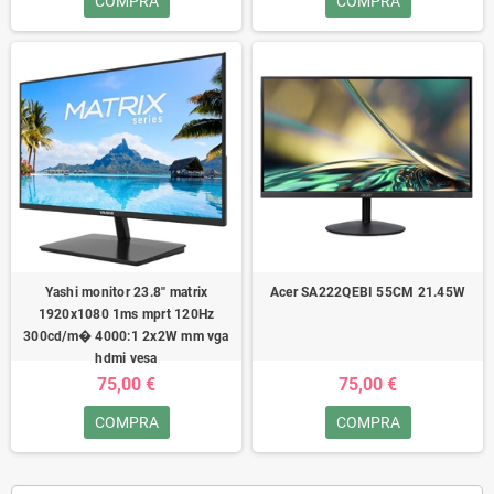
COMPRA
COMPRA
Yashi monitor 23.8'' matrix
Acer SA222QEBI 55CM 21.45W
1920x1080 1ms mprt 120Hz
300cd/m� 4000:1 2x2W mm vga
hdmi vesa
75,00 €
75,00 €
COMPRA
COMPRA