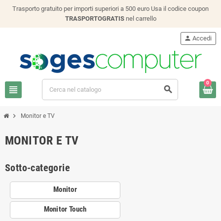
Trasporto gratuito per importi superiori a 500 euro Usa il codice coupon
TRASPORTOGRATIS
nel carrello
person
Accedi
0
view_headline
search
chevron_right
Monitor e TV
MONITOR E TV
Sotto-categorie
Monitor
Monitor Touch