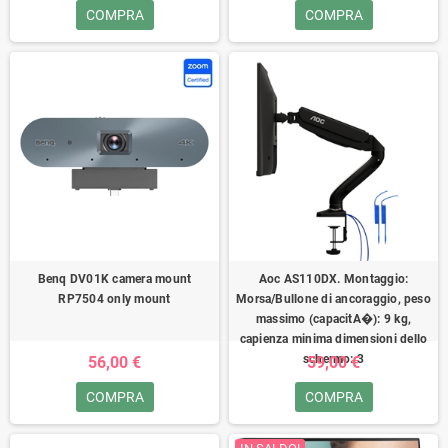
COMPRA
COMPRA
Benq DV01K camera mount
Aoc AS110DX. Montaggio:
RP7504 only mount
Morsa/Bullone di ancoraggio, peso
massimo (capacitA�): 9 kg,
capienza minima dimensioni dello
schermo: 3
56,00 €
59,00 €
COMPRA
COMPRA